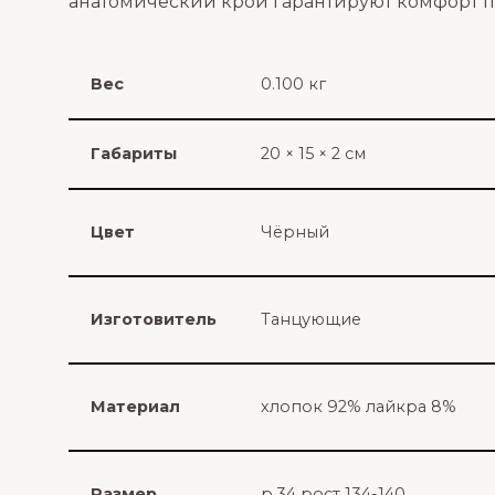
анатомический крой гарантируют комфорт пр
Вес
0.100 кг
Габариты
20 × 15 × 2 см
Цвет
Чёрный
Изготовитель
Танцующие
Материал
хлопок 92% лайкра 8%
Размер
р.34 рост 134-140