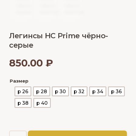
Легинсы НС Prime чёрно-
серые
850.00
₽
Размер
р 26
р 28
р 30
р 32
р 34
р 36
р 38
р 40