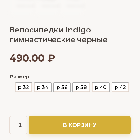
Велосипедки Indigo
гимнастические черные
490.00
₽
Размер
р 32
р 34
р 36
р 38
р 40
р 42
В КОРЗИНУ