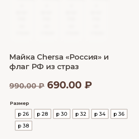
Майка Chersa «Россия» и
флаг РФ из страз
690.00
₽
990.00
₽
Размер
р 26
р 28
р 30
р 32
р 34
р 36
р 38