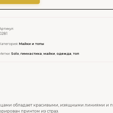
Артикул:
0281
Категория:
Майки и топы
Метки:
Solo
,
гимнастика
,
майки
,
одежда
,
топ
танцами обладает красивыми, изящными линиями и 
орирован принтом из страз.