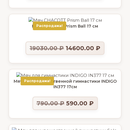
Мяч CHACOTT Prism Ball 17 см
Распродажа!
19030.00
₽
14600.00
₽
Мяч для художественной гимнастики INDIGO
Распродажа!
IN377 17см
790.00
₽
590.00
₽