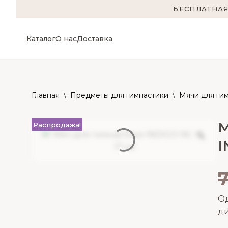
БЕСПЛАТНАЯ
Каталог
О нас
Доставка
Главная
\
Предметы для гимнастики
\
Мячи для ги
М
Распродажа!
I
Од
ди