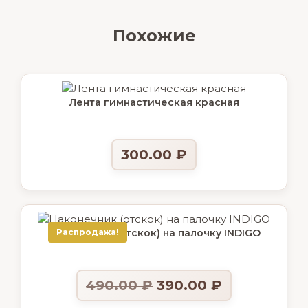
Похожие
Лента гимнастическая красная
300.00
₽
Наконечник (отскок) на палочку INDIGO
Распродажа!
490.00
₽
390.00
₽