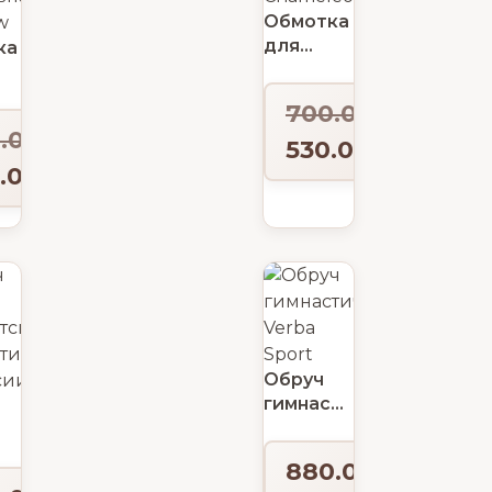
Обмотка
для
ка
обруча
Indigo
700.00
₽
Chameleon
.00
₽
ьная
530.00
₽
w
.00
₽
Обруч
гимнастический
Verba
Sport
ественной
880.00
₽
тики