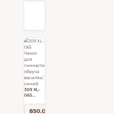
309 XL-
065
Чехол
для
850.00
₽
гимнастического