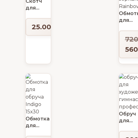
Скотч
для
Обмот
обмотки
для
обруча
25.00
₽
обруча
Indigo
720
зеркал
Rainbo
560
Обруч
Обмотка
для
для
худож
обруча
гимнас