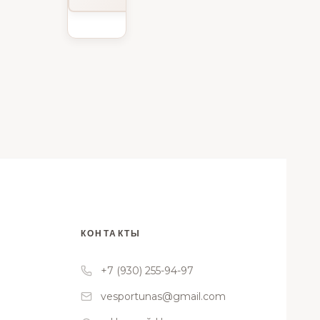
обруча
василёк/
синий
КОНТАКТЫ
+7 (930) 255-94-97
vesportunas@gmail.com