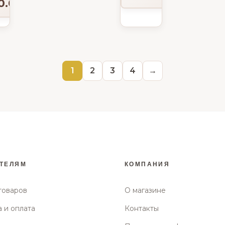
0.00
₽
обруча
черный/
фиолетовый
1
2
3
4
→
ТЕЛЯМ
КОМПАНИЯ
товаров
О магазине
 и оплата
Контакты