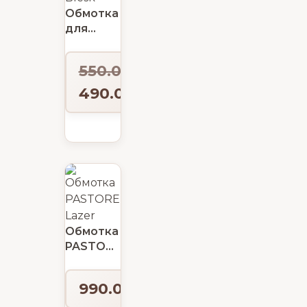
Обмотка
для
обруча
Indigo
550.00
₽
Blesk
490.00
₽
Обмотка
PASTORELLI
Lazer
для
990.00
₽
обручей
и булав