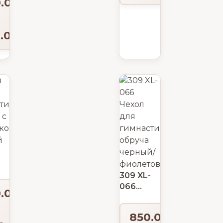
0.00
₽
ссиональный
.00
₽
тического
309 XL-
 с
066
0.00
₽
кой,
Чехол
й
для
850.00
₽
гимнастического