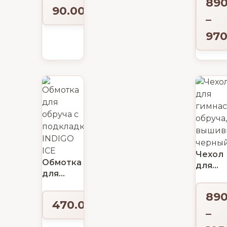
89
Indigo
профе
90.00
₽
13х10
–
970
Чехол
Обмотка
для
для
гимнас
обруча с
обруча,
89
подкладкой
вышив
470.00
₽
INDIGO
черны
–
ICE